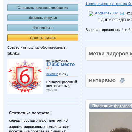
1 комплиментов в гостевой 
Отправить приватное сообщение
Angelina2307
12.
Добавить в друзья
С ДНЁМ РОЖДЕНИЯ!
Игнорировать
Вы не авторизованы! Чтоб
Сделать подарок
Совместная покупка: сбор предоплаты,
Метки лидеров
раздачи
популярность:
17850 место
-2 ↓
рейтинг
1523
?
Интервью
Привилегированный
пользователь
6
уровня
Последние
фотогра
Статистика портрета:
сейчас просматривают портрет - 0
зарегистрированные пользователи
посетившие портрет за 7 дней - 0